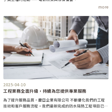
more
9/13大家一同走進電影院， 支持國片（突破︰三千米的泳氣
（一張電影票，不只是看電影，而是讓台灣故事走得更遠。
公司並提供美味飲品及新鮮水果。在大銀幕前享受震撼視覺體
驗，笑聲與討論聲此起彼落，氣氛熱絡。
緊接著9/14的聚餐（我家牛排︰豐盛沙拉吧，無限享用！讓同
仁們在美食與歡笑中交流感情，不僅增進了彼此的默契，也讓
團隊氛圍更加融洽。
公司始終相信：快樂的員工，才能創造更大的價值。
期待下一次的員工福利活動，與大家再度共享美好時光！
2025-04-10
工程業務全面升級，持續為您提供專業服務
為了提升服務品質，慶亞企業有限公司 不斷優化我們的工程
技術和客戶服務流程。我們最新完成的防水隔熱工程項目已經
在各地成功交付，並獲得了客戶的高度評價。無論是住宅還是