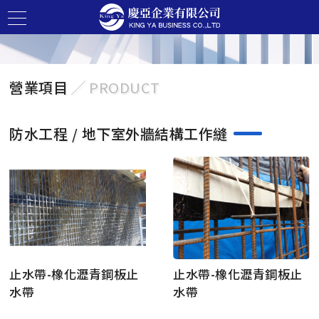
營業項目
╱ PRODUCT
防水工程 / 地下室外牆結構工作縫
止水帶-橡化瀝青鋼板止
止水帶-橡化瀝青鋼板止
水帶
水帶